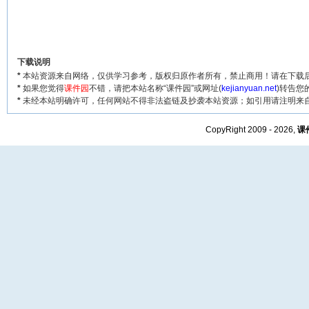
下载说明
*
本站资源来自网络，仅供学习参考，版权归原作者所有，禁止商用！请在下载后
*
如果您觉得
课件园
不错，请把本站名称“课件园”或网址(
kejianyuan.net
)转告您
*
未经本站明确许可，任何网站不得非法盗链及抄袭本站资源；如引用请注明来
CopyRight 2009 - 2026,
课