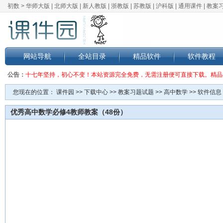
初数 >
华师大版
|
北师大版
|
新人教版
|
浙教版
|
苏教版
|
沪科版
|
通用课件
|
教案
网站导航
全站目录
精品软件
软件教程
公告：
十七年坚持，初心不变！本站资源完全免费，无需注册便可直接下载。精品
您现在的位置：
课件园
>>
下载中心
>>
教案习题试题
>>
高中数学
>> 软件信息
优秀高中数学必修4教师教案（48份）